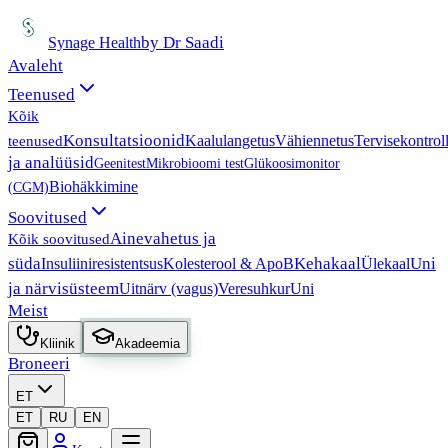
by Dr Saadi
Synage Health
Avaleht
Teenused
Kõik
Konsultatsioonid
Kaalulangetus
Vähiennetus
Tervisekontrol
teenused
ja analüüsid
Geenitest
Mikrobioomi test
Glükoosimonitor
Biohäkkimine
(CGM)
Soovitused
Ainevahetus ja
Kõik soovitused
süda
Kehakaal
Uni
Insuliiniresistentsus
Kolesterool & ApoB
Ülekaal
ja närvisüsteem
Uitnärv (vagus)
Veresuhkur
Uni
Meist
Kliinik
Akadeemia
Broneeri
ET
ET
RU
EN