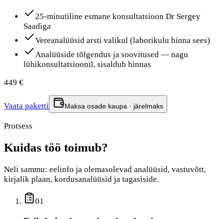
25-minutiline esmane konsultatsioon Dr Sergey
Saadiga
Vereanalüüsid arsti valikul (laborikulu hinna sees)
Analüüside tõlgendus ja soovitused — nagu
lühikonsultatsioonil, sisaldub hinnas
449 €
Vaata paketti
Maksa osade kaupa · järelmaks
Protsess
Kuidas töö toimub?
Neli sammu: eelinfo ja olemasolevad analüüsid, vastuvõtt,
kirjalik plaan, kordusanalüüsid ja tagasiside.
01