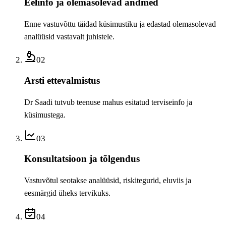
Eelinfo ja olemasolevad andmed
Enne vastuvõttu täidad küsimustiku ja edastad olemasolevad
analüüsid vastavalt juhistele.
02
Arsti ettevalmistus
Dr Saadi tutvub teenuse mahus esitatud terviseinfo ja
küsimustega.
03
Konsultatsioon ja tõlgendus
Vastuvõtul seotakse analüüsid, riskitegurid, eluviis ja
eesmärgid üheks tervikuks.
04