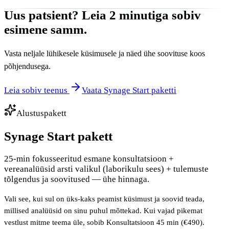
Uus patsient? Leia 2 minutiga sobiv
esimene samm.
Vasta neljale lühikesele küsimusele ja näed ühe soovituse koos
põhjendusega.
Leia sobiv teenus
Vaata Synage Start paketti
Alustuspakett
Synage Start pakett
25-min fokusseeritud esmane konsultatsioon +
vereanalüüsid arsti valikul (laborikulu sees) + tulemuste
tõlgendus ja soovitused — ühe hinnaga.
Vali see, kui sul on üks-kaks peamist küsimust ja soovid teada,
millised analüüsid on sinu puhul mõttekad. Kui vajad pikemat
vestlust mitme teema üle, sobib Konsultatsioon 45 min (€490).