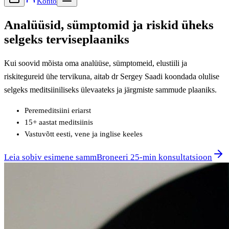
Konto
Analüüsid, sümptomid ja riskid üheks
selgeks terviseplaaniks
Kui soovid mõista oma analüüse, sümptomeid, elustiili ja
riskitegureid ühe tervikuna, aitab dr Sergey Saadi koondada olulise
selgeks meditsiiniliseks ülevaateks ja järgmiste sammude plaaniks.
Peremeditsiini eriarst
15+ aastat meditsiinis
Vastuvõtt eesti, vene ja inglise keeles
Leia sobiv esimene samm
Broneeri 25-min konsultatsioon