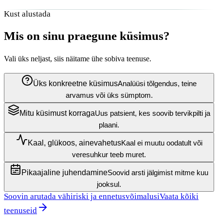
Kust alustada
Mis on sinu praegune küsimus?
Vali üks neljast, siis näitame ühe sobiva teenuse.
Üks konkreetne küsimus
Analüüsi tõlgendus, teine
arvamus või üks sümptom.
Mitu küsimust korraga
Uus patsient, kes soovib tervikpilti ja
plaani.
Kaal, glükoos, ainevahetus
Kaal ei muutu oodatult või
veresuhkur teeb muret.
Pikaajaline juhendamine
Soovid arsti jälgimist mitme kuu
jooksul.
Soovin arutada vähiriski ja ennetusvõimalusi
Vaata kõiki
teenuseid