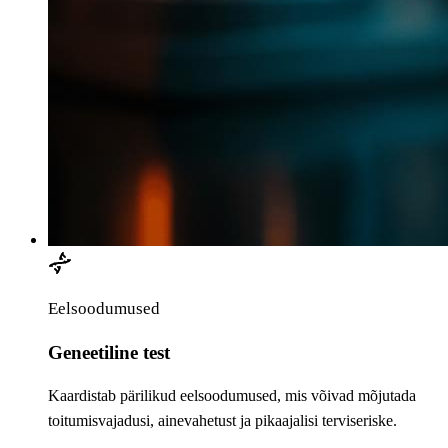
Eelsoodumused
Geneetiline test
Kaardistab pärilikud eelsoodumused, mis võivad mõjutada
toitumisvajadusi, ainevahetust ja pikaajalisi terviseriske.